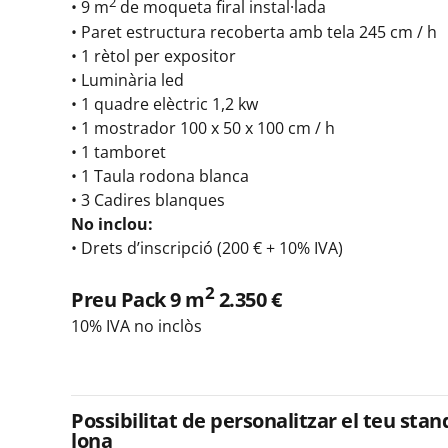
2
• 9 m
de moqueta firal instal·lada
• Paret estructura recoberta amb tela 245 cm / h
• 1 rètol per expositor
• Luminària led
• 1 quadre elèctric 1,2 kw
• 1 mostrador 100 x 50 x 100 cm / h
• 1 tamboret
• 1 Taula rodona blanca
• 3 Cadires blanques
No inclou:
• Drets d’inscripció (200 € + 10% IVA)
2
Preu Pack 9 m
2.350 €
10% IVA no inclòs
Possibilitat de personalitzar el teu st
lona